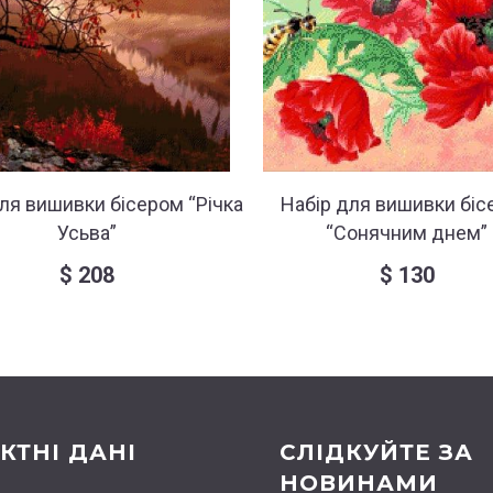
ля вишивки бісером “Річка
Набір для вишивки біс
Усьва”
“Сонячним днем”
$
208
$
130
КТНІ ДАНІ
СЛІДКУЙТЕ ЗА
НОВИНАМИ