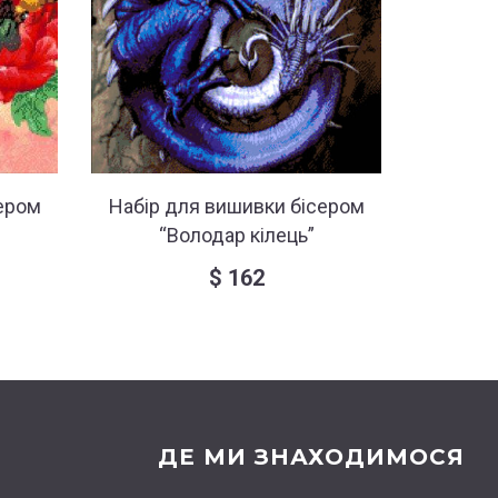
ером
Набір для вишивки бісером
Набір 
“Володар кілець”
“Прогуля
$
162
ДЕ МИ ЗНАХОДИМОСЯ