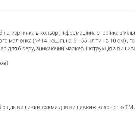
-біла, картинка в кольорі, інформаційна сторінка з кіл
ного малюнка (№ 14 нещільна, 51-55
клітин
в 10 см) , г
зер для бісеру, зникаючий маркер,
інструкція
з вишив
ов)
абір для вишивки, схеми для вишивки є власністю