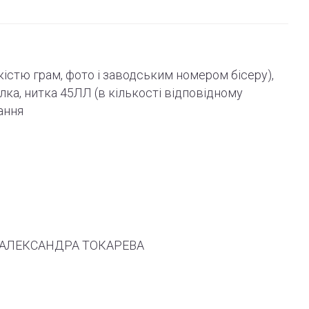
ькістю грам, фото і
заводським
номером бісеру),
олка, нитка 45ЛЛ (в кількості відповідному
ання
 ТМ АЛЕКСАНДРА ТОКАРЕВА