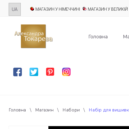
Skip
МАГАЗИН У НІМЕЧЧИНІ
МАГАЗИН У ВЕЛИКІЙ 
to
content
Головна
Ма
Facebook
Twitter
Pinterest
Instagram
Головна
\
Магазин
\
Набори
\
Набір для вишивк