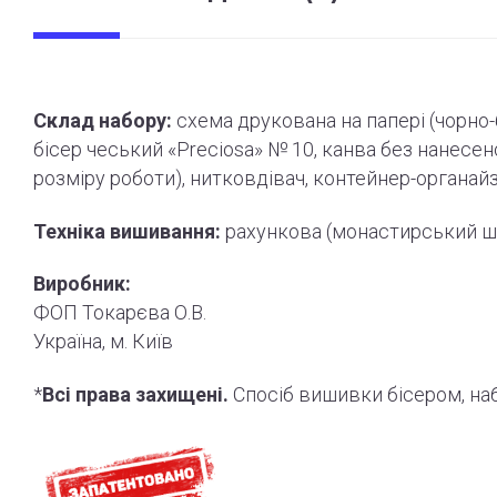
Склад набору:
схема друкована на папері (
чорно
бісер чеський «Preciosa» № 10, канва без нанесе
розміру роботи
)
, нитковдівач, контейнер-органай
Техніка вишивання:
рахункова (монастирський ш
Виробник:
ФОП Токарєва О.В.
Україна, м. Київ
*
Всі права захищені.
Спосіб вишивки бісером, н