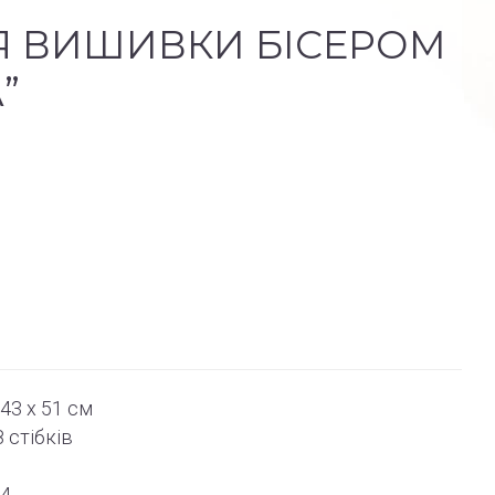
Я ВИШИВКИ БІСЕРОМ
”
43 x 51 см
8
стібків
74