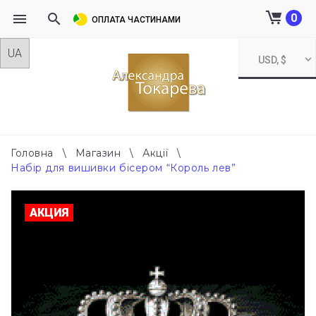
0
ОПЛАТА ЧАСТИНАМИ
Skip
USD, $
to
content
Головна
\
Магазин
\
Акції
\
Набір для вишивки бісером “Король лев”
АКЦИЯ