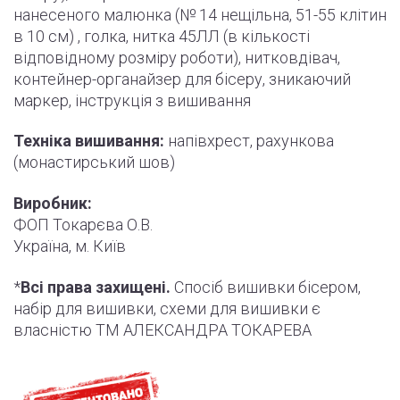
нанесеного малюнка (№ 14 нещільна, 51-55
клітин
в 10 см) , голка, нитка 45ЛЛ (в кількості
відповідному розміру роботи
)
, нитковдівач,
контейнер-органайзер для бісеру, зникаючий
маркер,
інструкція
з вишивання
Техніка вишивання:
напівхрест, рахункова
(монастирський шов)
Виробник:
ФОП Токарєва О.В.
Україна, м. Київ
*
Всі права захищені.
Спосіб вишивки бісером,
набір для вишивки, схеми для вишивки є
власністю ТМ АЛЕКСАНДРА ТОКАРЕВА