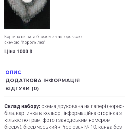
Картина вишита бісером за авторською
схемою "Король лев"
Ціна 1000
$
ОПИС
ДОДАТКОВА ІНФОРМАЦІЯ
ВІДГУКИ (0)
Склад набору:
схема друкована на папері (
чорно
-
біла, картинка в кольорі, інформаційна сторінка з
кількістю грам, фото і
заводським
номером
бісеру), бісер чеський «Preciosa» № 10, канва без