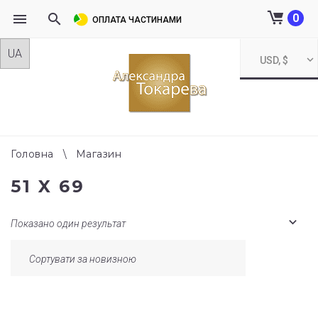
0
ОПЛАТА ЧАСТИНАМИ
Skip
USD, $
to
content
Головна
\
Магазин
51 X 69
Показано один результат