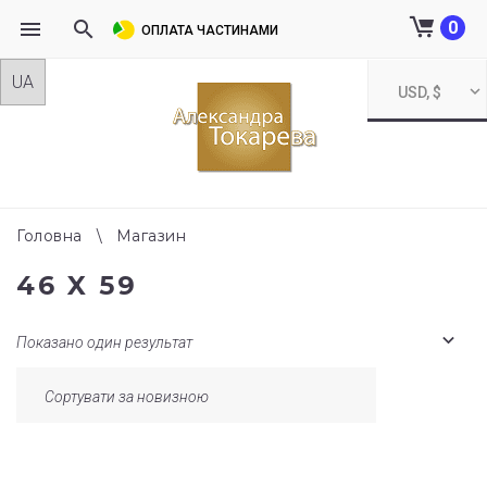
0
ОПЛАТА ЧАСТИНАМИ
Skip
USD, $
to
content
Головна
\
Магазин
46 X 59
Показано один результат