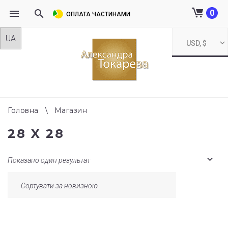
0
ОПЛАТА ЧАСТИНАМИ
Skip
USD, $
to
content
Головна
\
Магазин
28 X 28
Показано один результат