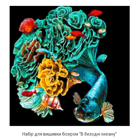
Набір для вишивки бісером “В безодні океану”