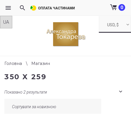
0
ОПЛАТА ЧАСТИНАМИ
Skip
USD, $
to
content
Головна
\
Магазин
350 X 259
Показано 2 результати