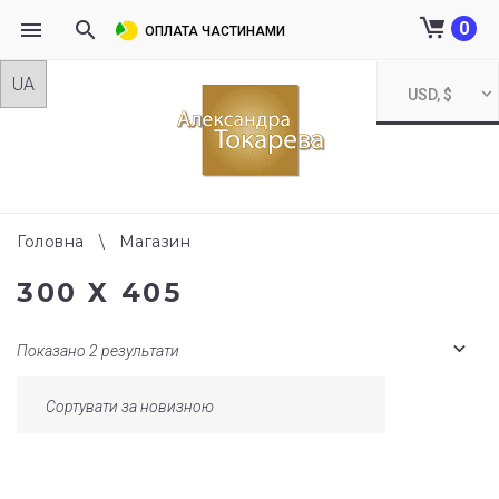
0
ОПЛАТА ЧАСТИНАМИ
Skip
USD, $
to
content
Головна
\
Магазин
300 X 405
Показано 2 результати