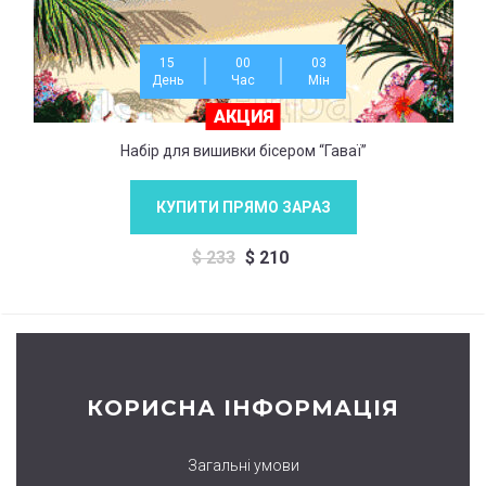
15
00
03
День
Час
Мiн
АКЦИЯ
Набір для вишивки бісером “Гаваї”
КУПИТИ ПРЯМО ЗАРАЗ
$
233
$
210
КОРИСНА ІНФОРМАЦІЯ
Загальні умови