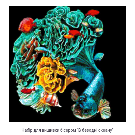
Набір для вишивки бісером “В безодні океану”