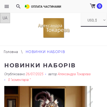
0
ОПЛАТА ЧАСТИНАМИ
Skip
USD, $
to
content
Головна
\
НОВИНКИ НАБОРІВ
НОВИНКИ НАБОРІВ
Опубліковано
26/07/2025
автор
Александра Токарева
0 "коментарів "