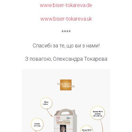
www.biser-tokareva.de
www.biser-tokareva.uk
****
Спасибі
за
те
,
що
ви
з
нами
!
З
повагою
,
Олександра
Токарєва