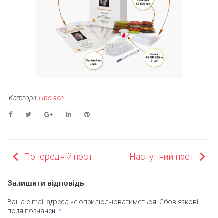
Категорії:
Про все
Facebook
Twitter
Google+
LinkedIn
Pinterest
НАВІГАЦІЯ
Попередній пост
Наступний пост
ЗАПИСІВ
Залишити відповідь
Ваша e-mail адреса не оприлюднюватиметься.
Обов’язкові
поля позначені
*