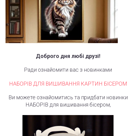
Доброго дня любі друзі!
Ради
ознайомити
вас
з
новинками
НАБОРІВ
ДЛЯ
ВИШИВАННЯ
КАРТИН
БІСЕРОМ
Ви
можете
ознайомитись
та
придбати
новинки
НАБОРІВ
для
вишивання
бісером
,