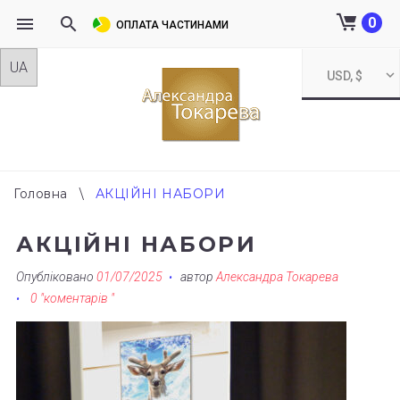
0
ОПЛАТА ЧАСТИНАМИ
Skip
USD, $
to
content
Головна
\
АКЦІЙНІ НАБОРИ
АКЦІЙНІ НАБОРИ
Опубліковано
01/07/2025
автор
Александра Токарева
0 "коментарів "