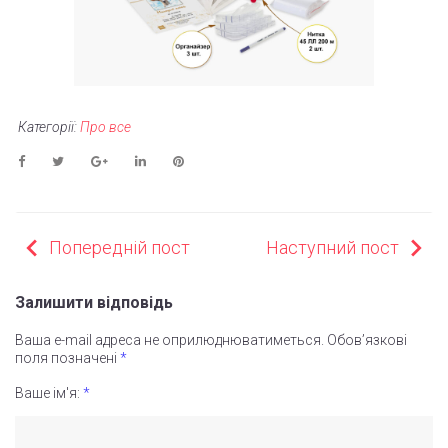
Категорії:
Про все
Facebook
Twitter
Google+
LinkedIn
Pinterest
НАВІГАЦІЯ
Попередній пост
Наступний пост
ЗАПИСІВ
Залишити відповідь
Ваша e-mail адреса не оприлюднюватиметься.
Обов’язкові
поля позначені
*
Ваше ім'я:
*