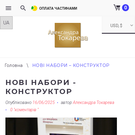
0
ОПЛАТА ЧАСТИНАМИ
Skip
USD, $
to
content
Головна
\
НОВІ НАБОРИ – КОНСТРУКТОР
НОВІ НАБОРИ -
КОНСТРУКТОР
Опубліковано
16/06/2025
автор
Александра Токарева
0 "коментарів "