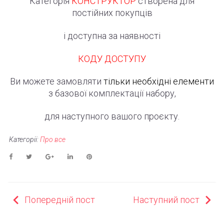
Категорія
КОНСТРУКТОР
створена для
постійних покупців
і доступна за наявності
КОДУ ДОСТУПУ
Ви можете замовляти
тільки необхідні елементи
з базової комплектації набору,
для наступного вашого проєкту.
Категорії:
Про все
Facebook
Twitter
Google+
LinkedIn
Pinterest
НАВІГАЦІЯ
Попередній пост
Наступний пост
ЗАПИСІВ