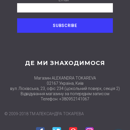
ДЕ МИ ЗНАХОДИМОСЯ
Магазин ALEXANDRA TOKAREVA
02167 Україна, Київ
вул. Лісківська, 23, офіс 234 (цокольний поверх, секція 2)
Відвідування магазину за попереднім записом
Телефон: +380952141067
© 2009-2018 ТМ АЛЕКСАНДРА ТОКАРЕВА
close
Нові набори
Facebook
Twitter
Pinterest
Instagram
вже в продажу
в