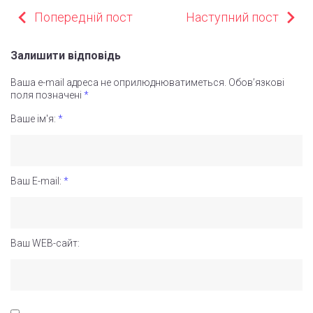
НАВІГАЦІЯ
Попередній пост
Наступний пост
ЗАПИСІВ
Залишити відповідь
Ваша e-mail адреса не оприлюднюватиметься.
Обов’язкові
поля позначені
*
Ваше ім'я:
*
Ваш E-mail:
*
Ваш WEB-сайт: