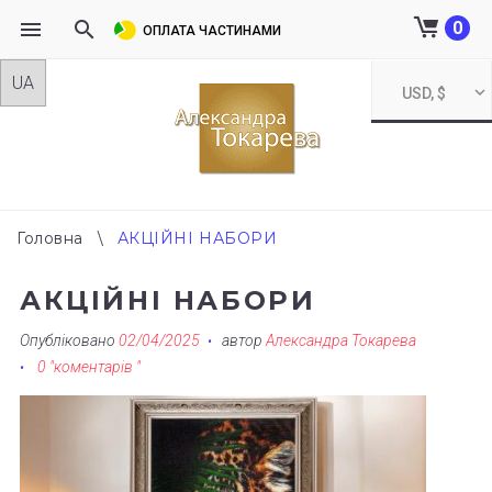
0
ОПЛАТА ЧАСТИНАМИ
Skip
USD, $
to
content
Головна
\
АКЦІЙНІ НАБОРИ
АКЦІЙНІ НАБОРИ
Опубліковано
02/04/2025
автор
Александра Токарева
0 "коментарів "