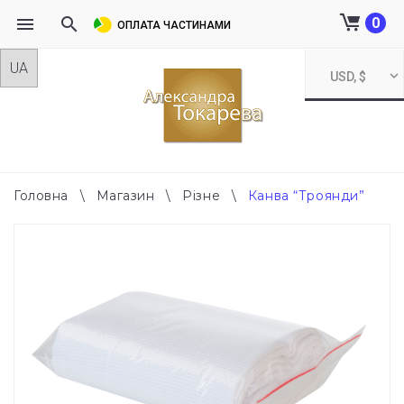
0
ОПЛАТА ЧАСТИНАМИ
Skip
USD, $
to
content
Головна
\
Магазин
\
Різне
\
Канва “Троянди”