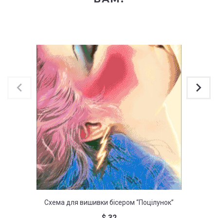
Схема для вишивки бісером “Поцілунок”
Схема д
$
32