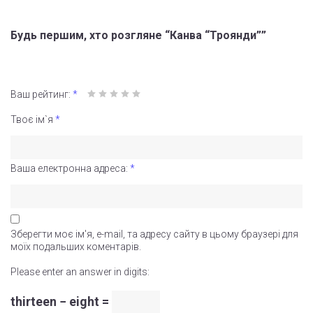
Будь першим, хто розгляне “Канва “Троянди””
Ваш рейтинг:
*
Твоє ім`я
*
Ваша електронна адреса:
*
Зберегти моє ім'я, e-mail, та адресу сайту в цьому браузері для
моїх подальших коментарів.
Please enter an answer in digits:
thirteen − eight =