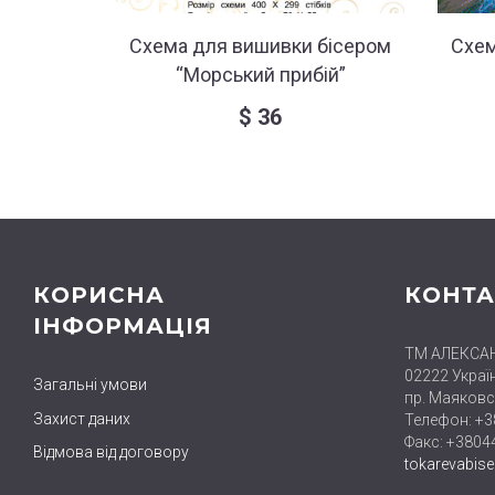
Схема для вишивки бісером
Схем
“Морський прибій”
$
36
КОРИСНА
КОНТА
ІНФОРМАЦІЯ
ТМ АЛЕКСА
02222 Україн
Загальні умови
пр. Маяковс
Захист даних
Телефон: +
Факс: +380
Відмова від договору
tokarevabis