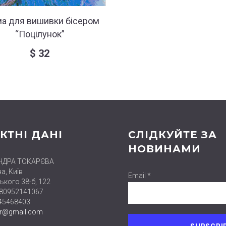
а для вишивки бісером
“Поцілунок”
$
32
КТНІ ДАНІ
СЛІДКУЙТЕ ЗА
НОВИНАМИ
НДРА ТОКАРЄВА
а, Київ
Email *
ького 38-б, 122
380952141067
445468403
er@gmail.com