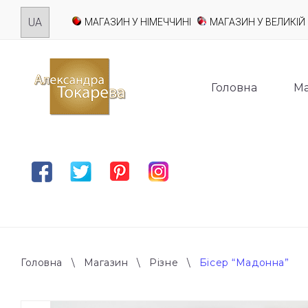
Skip
МАГАЗИН У НІМЕЧЧИНІ
МАГАЗИН У ВЕЛИКІЙ 
to
content
Головна
Ма
Facebook
Twitter
Pinterest
Instagram
Головна
\
Магазин
\
Різне
\
Бісер “Мадонна”