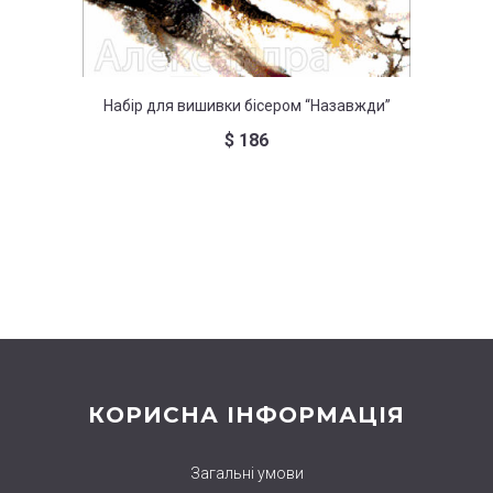
Набір для вишивки бісером “Назавжди”
$
186
Набір д
КОРИСНА ІНФОРМАЦІЯ
Загальні умови