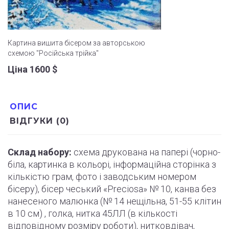
Картина вишита бісером за авторською
схемою "Російська трійка"
Ціна 1600
$
ОПИС
ВІДГУКИ (0)
Склад набору:
схема друкована на папері (
чорно
-
біла, картинка в кольорі, інформаційна сторінка з
кількістю грам, фото і
заводським
номером
бісеру), бісер чеський «Preciosa» № 10, канва без
нанесеного малюнка (№ 14 нещільна, 51-55
клітин
в 10 см) , голка, нитка 45ЛЛ (в кількості
відповідному розміру роботи
)
, нитковдівач,