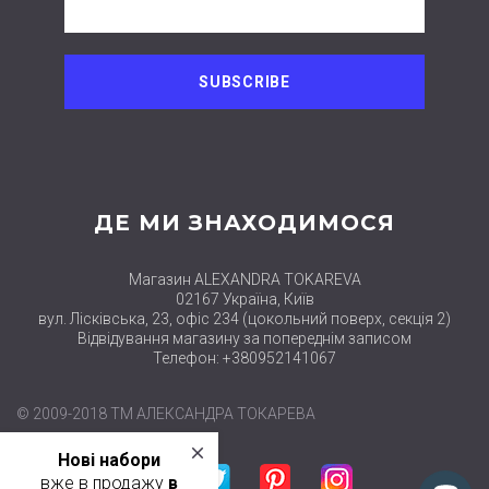
ДЕ МИ ЗНАХОДИМОСЯ
Магазин ALEXANDRA TOKAREVA
02167 Україна, Київ
вул. Лісківська, 23, офіс 234 (цокольний поверх, секція 2)
Відвідування магазину за попереднім записом
Телефон: +380952141067
© 2009-2018 ТМ АЛЕКСАНДРА ТОКАРЕВА
close
Нові набори
Facebook
Twitter
Pinterest
Instagram
вже в продажу
в