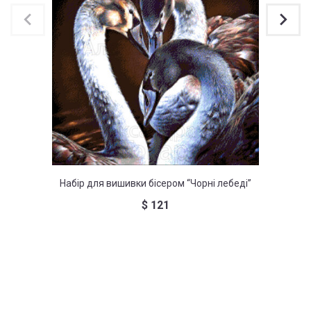
Набір для вишивки бісером “Чорні лебеді”
На
$
121