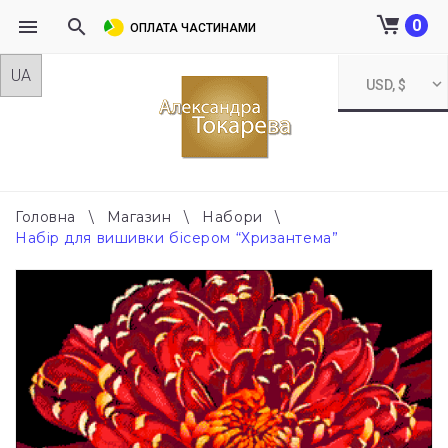
0
ОПЛАТА ЧАСТИНАМИ
Skip
USD, $
to
content
Головна
\
Магазин
\
Набори
\
Набір для вишивки бісером “Хризантема”