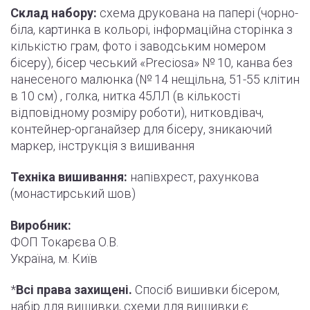
Склад набору:
схема друкована на папері (
чорно
-
біла, картинка в кольорі, інформаційна сторінка з
кількістю грам, фото і
заводським
номером
бісеру), бісер чеський «Preciosa» № 10, канва без
нанесеного малюнка (№ 14 нещільна, 51-55
клітин
в 10 см) , голка, нитка 45ЛЛ (в кількості
відповідному розміру роботи
)
, нитковдівач,
контейнер-органайзер для бісеру, зникаючий
маркер,
інструкція
з вишивання
Техніка вишивання:
напівхрест, рахункова
(монастирський шов)
Виробник:
ФОП Токарєва О.В.
Україна, м. Київ
*
Всі права захищені.
Спосіб вишивки бісером,
набір для вишивки, схеми для вишивки є