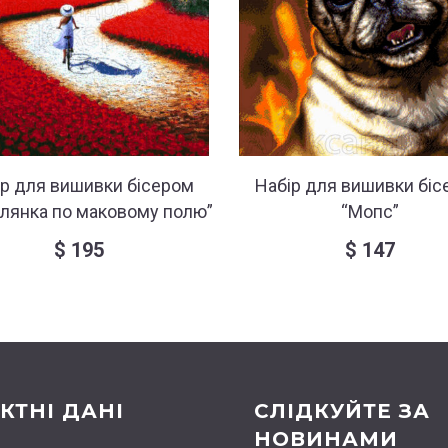
ір для вишивки бісером
Набір для вишивки біс
лянка по маковому полю”
“Мопс”
$
195
$
147
КТНІ ДАНІ
СЛІДКУЙТЕ ЗА
НОВИНАМИ