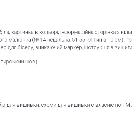
-біла, картинка в кольорі, інформаційна сторінка з кіл
ного малюнка (№ 14 нещільна, 51-55
клітин
в 10 см) , г
зер для бісеру, зникаючий маркер,
інструкція
з вишив
стирський шов)
абір для вишивки, схеми для вишивки є власністю