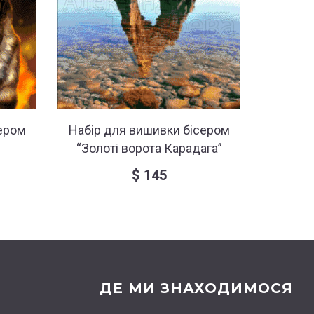
ером
Набір для вишивки бісером
Набір 
“Золоті ворота Карадага”
$
145
ДЕ МИ ЗНАХОДИМОСЯ