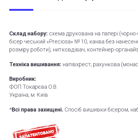
Склад набору:
схема друкована на папері (
чорно
бісер чеський «Preciosa» № 10, канва без нанесе
розміру роботи
)
, нитковдівач, контейнер-органай
Техніка вишивання:
напівхрест, рахункова (мона
Виробник:
ФОП Токарєва О.В.
Україна, м. Київ
*
Всі права захищені.
Спосіб вишивки бісером, н