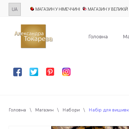
Skip
МАГАЗИН У НІМЕЧЧИНІ
МАГАЗИН У ВЕЛИКІЙ 
to
content
Головна
Ма
Facebook
Twitter
Pinterest
Instagram
Головна
\
Магазин
\
Набори
\
Набір для вишивк