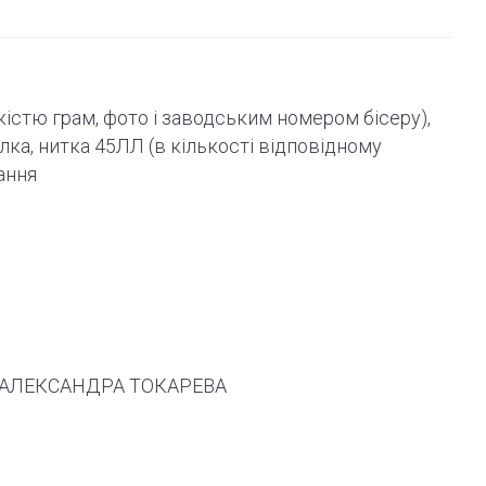
ькістю грам, фото і
заводським
номером бісеру),
олка, нитка 45ЛЛ (в кількості відповідному
ання
 ТМ АЛЕКСАНДРА ТОКАРЕВА